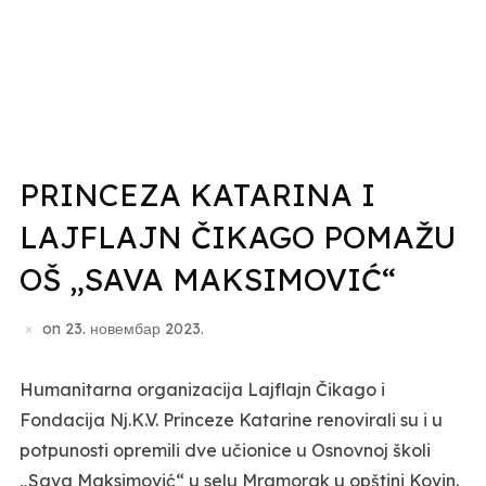
PRINCEZA KATARINA I
LAJFLAJN ČIKAGO POMAŽU
OŠ „SAVA MAKSIMOVIĆ“
on
23. новембар 2023.
Humanitarna organizacija Lajflajn Čikago i
Fondacija Nj.K.V. Princeze Katarine renovirali su i u
potpunosti opremili dve učionice u Osnovnoj školi
„Sava Maksimović“ u selu Mramorak u opštini Kovin.