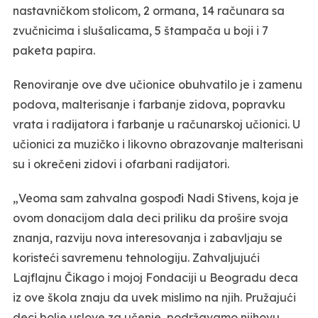
nastavničkom stolicom, 2 ormana, 14 računara sa
zvučnicima i slušalicama, 5 štampača u boji i 7
paketa papira.
Renoviranje ove dve učionice obuhvatilo je i zamenu
podova, malterisanje i farbanje zidova, popravku
vrata i radijatora i farbanje u računarskoj učionici. U
učionici za muzičko i likovno obrazovanje malterisani
su i okrečeni zidovi i ofarbani radijatori.
„Veoma sam zahvalna gospođi Nadi Stivens, koja je
ovom donacijom dala deci priliku da prošire svoja
znanja, razviju nova interesovanja i zabavljaju se
koristeći savremenu tehnologiju. Zahvaljujući
Lajflajnu Čikago i mojoj Fondaciji u Beogradu deca
iz ove škola znaju da uvek mislimo na njih. Pružajući
deci bolje uslove za učenje, podržavamo njihovu