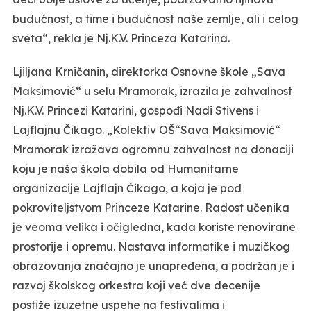
budućnost, a time i budućnost naše zemlje, ali i celog
sveta“, rekla je Nj.K.V. Princeza Katarina.
Ljiljana Krničanin, direktorka Osnovne škole „Sava
Maksimović“ u selu Mramorak, izrazila je zahvalnost
Nj.K.V. Princezi Katarini, gospođi Nadi Stivens i
Lajflajnu Čikago. „Kolektiv OŠ“Sava Maksimović“
Mramorak izražava ogromnu zahvalnost na donaciji
koju je naša škola dobila od Humanitarne
organizacije Lajflajn Čikago, a koja je pod
pokroviteljstvom Princeze Katarine. Radost učenika
je veoma velika i očigledna, kada koriste renovirane
prostorije i opremu. Nastava informatike i muzičkog
obrazovanja značajno je unapređena, a podržan je i
razvoj školskog orkestra koji već dve decenije
postiže izuzetne uspehe na festivalima i