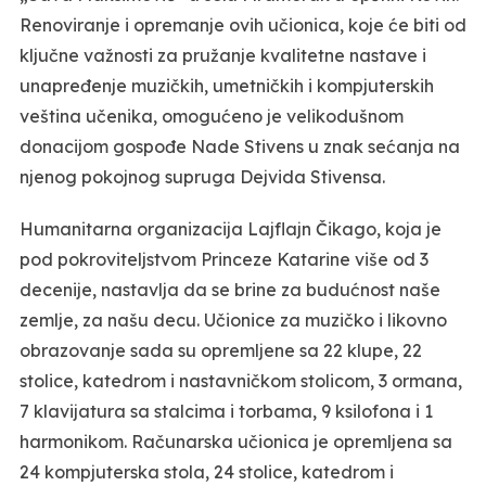
Renoviranje i opremanje ovih učionica, koje će biti od
ključne važnosti za pružanje kvalitetne nastave i
unapređenje muzičkih, umetničkih i kompjuterskih
veština učenika, omogućeno je velikodušnom
donacijom gospođe Nade Stivens u znak sećanja na
njenog pokojnog supruga Dejvida Stivensa.
Humanitarna organizacija Lajflajn Čikago, koja je
pod pokroviteljstvom Princeze Katarine više od 3
decenije, nastavlja da se brine za budućnost naše
zemlje, za našu decu. Učionice za muzičko i likovno
obrazovanje sada su opremljene sa 22 klupe, 22
stolice, katedrom i nastavničkom stolicom, 3 ormana,
7 klavijatura sa stalcima i torbama, 9 ksilofona i 1
harmonikom. Računarska učionica je opremljena sa
24 kompjuterska stola, 24 stolice, katedrom i