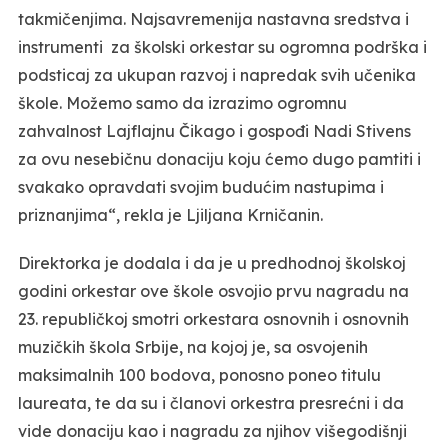
takmičenjima. Najsavremenija nastavna sredstva i
instrumenti za školski orkestar su ogromna podrška i
podsticaj za ukupan razvoj i napredak svih učenika
škole. Možemo samo da izrazimo ogromnu
zahvalnost Lajflajnu Čikago i gospođi Nadi Stivens
za ovu nesebičnu donaciju koju ćemo dugo pamtiti i
svakako opravdati svojim budućim nastupima i
priznanjima“, rekla je Ljiljana Krničanin.
Direktorka je dodala i da je u predhodnoj školskoj
godini orkestar ove škole osvojio prvu nagradu na
23. republičkoj smotri orkestara osnovnih i osnovnih
muzičkih škola Srbije, na kojoj je, sa osvojenih
maksimalnih 100 bodova, ponosno poneo titulu
laureata, te da su i članovi orkestra presrećni i da
vide donaciju kao i nagradu za njihov višegodišnji